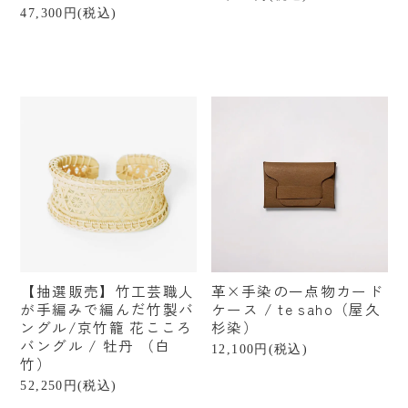
47,300円(税込)
【抽選販売】竹工芸職人
革×手染の一点物カード
が手編みで編んだ竹製バ
ケース / te saho（屋久
ングル/京竹籠 花こころ
杉染）
バングル / 牡丹 （白
12,100円(税込)
竹）
52,250円(税込)