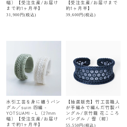
幅）【受注生産/お届け
【受注生産/お届けまで
まで約1ヶ月半】
約1ヶ月半】
¥1,000〜¥2,999
31,900円(税込)
39,600円(税込)
¥3,000〜¥4,999
¥5,000〜¥9,999
¥10,000〜¥19,999
¥20,000〜
水引工芸を身に纏うバン
【抽選販売】竹工芸職人
グル／suiin 四編 -
が手編みで編んだ竹製バ
YOTSUAMI - L（27mm
ングル/京竹籠 花こころ
幅）【受注生産/お届け
バングル / 雪（紺）
まで約1ヶ月半】
55,550円(税込)