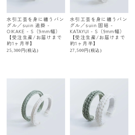
カテゴリーから探す
水引工芸を身に纏うバン
水引工芸を身に纏うバン
すべての商品
グル／suiin 追掛 -
グル／suiin 固結 -
OIKAKE - S（9mm幅）
KATAYUI - S（9mm幅）
ファッション小物
【受注生産/お届けまで
【受注生産/お届けまで
約1ヶ月半】
約1ヶ月半】
ベビー・キッズ
25,300円(税込)
27,500円(税込)
美容・健康
ステーショナリー
インテリア
インテリア雑貨
フード・ドリンク
食器・キッチン