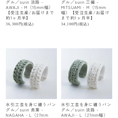
北海道
福島
栃木
グル／suiin 淡路 -
グル／suiin 三編 -
AWAJI - M（15mm幅）
MITSUAMI - M（15mm
【受注生産/お届けまで
幅）【受注生産/お届け
千葉
東京
山梨
約1ヶ月半】
まで約1ヶ月半】
石川
富山
福井
36,300円(税込)
34,100円(税込)
新潟
静岡
愛知
岐阜
滋賀
奈良
大阪
京都
兵庫
岡山
愛媛
香川
熊本
沖縄
台湾
ブランドから探す
水引工芸を身に纏うバン
水引工芸を身に纏うバン
ご予算から探す
グル／suiin 長葉 -
グル／suiin 淡路 -
NAGAHA - L（27mm
AWAJI - L（27mm幅）
〜¥1,000