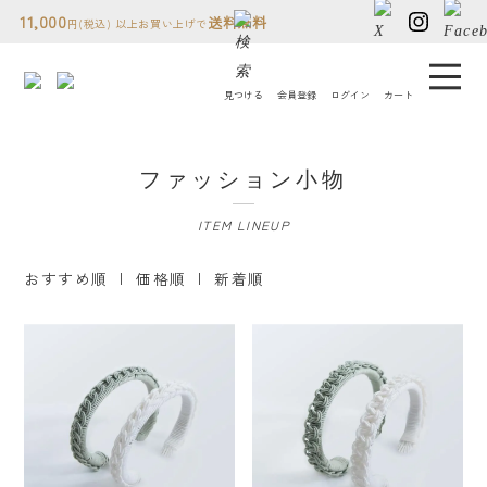
11,000
送料無料
円(税込) 以上お買い上げで
見つける
会員登録
ログイン
カート
コトモノミチについて
ファッション小物
人気ランキング
ITEM LINEUP
贈り物について
おすすめ順
|
価格順
| 新着順
読み物
店舗情報