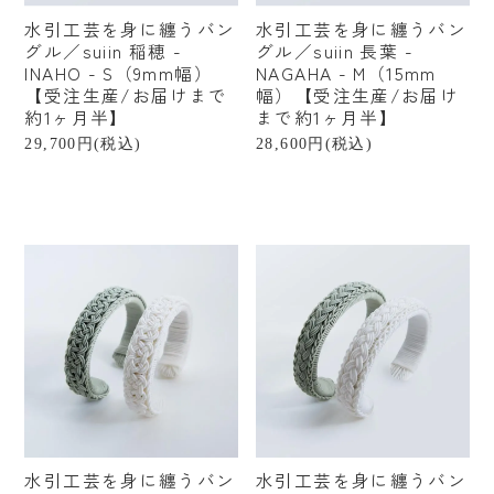
掃除
水引工芸を身に纏うバン
水引工芸を身に纏うバン
グル／suiin 稲穂 -
グル／suiin 長葉 -
アウトドア
INAHO - S（9mm幅）
NAGAHA - M（15mm
【受注生産/お届けまで
幅）【受注生産/お届け
書籍
約1ヶ月半】
まで約1ヶ月半】
29,700円(税込)
28,600円(税込)
贈るシーンで探す
結婚祝い
出産祝い
新築・引越し祝い
誕生日祝い
プチギフト
産地から探す
水引工芸を身に纏うバン
水引工芸を身に纏うバン