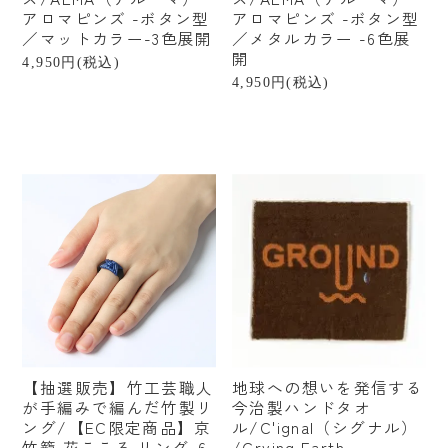
アロマピンズ -ボタン型
アロマピンズ -ボタン型
／マットカラー-3色展開
／メタルカラー -6色展
開
4,950円(税込)
4,950円(税込)
【抽選販売】竹工芸職人
地球への想いを発信する
が手編みで編んだ竹製リ
今治製ハンドタオ
ング/【EC限定商品】京
ル/C'ignal（シグナル）
竹籠 花こころ リング-6
/Crying Earth