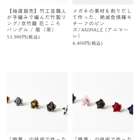
【抽選販売】竹工芸職人
メガネの素材を削りだし
が手編みで編んだ竹製リ
て作った、絶滅危惧種モ
ング/京竹籠 花こころ
チーフのピン
バングル / 菊（茶）
ズ/ANIMALE (アニマー
レ）
53,900円(税込)
4,400円(税込)
「徽章」の技術で作った
「徽章」の技術で作った