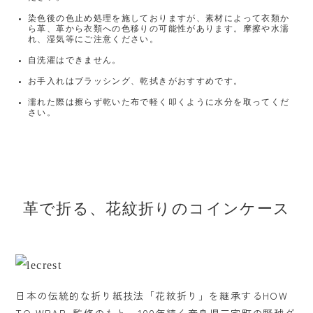
染色後の色止め処理を施しておりますが、素材によって衣類か
ら革、革から衣類への色移りの可能性があります。摩擦や水濡
れ、湿気等にご注意ください。
自洗濯はできません。
お手入れはブラッシング、乾拭きがおすすめです。
濡れた際は擦らず乾いた布で軽く叩くように水分を取ってくだ
さい。
革で折る、花紋折りのコインケース
日本の伝統的な折り紙技法「花紋折り」を継承するHOW
TO WRAP_監修のもと、100年続く奈良県三宅町の野球グ