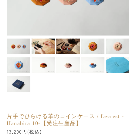
カテゴリーから探す
すべての商品
ファッション小物
ベビー・キッズ
美容・健康
ステーショナリー
インテリア
インテリア雑貨
フード・ドリンク
片手でひらける革のコインケース / Lecrest -
Hanabira 10-【受注生産品】
食器・キッチン
13,200円(税込)