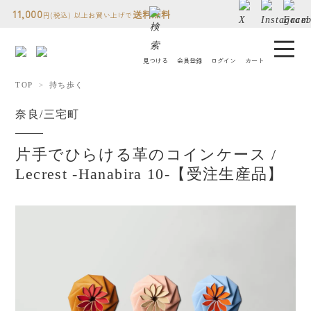
11,000
送料無料
円(税込) 以上お買い上げで
見つける
会員登録
ログイン
カート
TOP
持ち歩く
コトモノミチについて
奈良/三宅町
人気ランキング
片手でひらける革のコインケース /
Lecrest -Hanabira 10-【受注生産品】
贈り物について
読み物
店舗情報