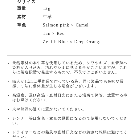
ジサイズ
重量
12g
素材
牛革
革色
Salmon pink × Camel
Tan × Red
Zenith Blue × Deep Orange
天然素材の本牛革を使用しているため、シワやキズ、血管跡へ
染料が入り込み、汚れやシミに見える事がございますが、これ
らは製造段階で発生するもので、不良ではございません。
職人が1点1点手作業で作っている為、同じ製品でも色味や質
感、寸法に個体差が生じる場合がございます。
高湿度、及び高温・直射日光にあたる場所で保管、放置する事
はお避けください。
火や熱源の近くに置かないでください。
シンナー等は変色・変形の原因になるので使用しないでくださ
い。
ドライヤーなどの熱風や直射日光などの急激な乾燥は避けてく
ださい。