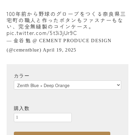
北海道
福島
栃木
100年前から野球のグローブをつくる奈良県三
千葉
東京
山梨
宅町の職人と作ったボタンもファスナーもな
い、完全無縫製のコインケース。
石川
富山
福井
pic.twitter.com/5t3i3jUr9C
新潟
静岡
愛知
— 金谷 勉 @ CEMENT PRODUCE DESIGN
(@cementblue)
April 19, 2025
岐阜
滋賀
奈良
大阪
京都
兵庫
カラー
岡山
愛媛
香川
熊本
沖縄
台湾
ブランドから探す
購入数
ご予算から探す
〜¥1,000