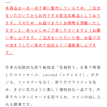
掃除
本商品は一点一点丁寧に製作しているため、ご注文
アウトドア
をいただいてからお作りする受注生産品としており
ます。そのため、お届けまでにお時間を頂戴いたし
書籍
ますこと、あらかじめご了承くださいますようお願
贈るシーンで探す
い申し上げます。ご注文をいただいた後、お届け日
結婚祝い
が決まりしだい改めて当店よりご連絡差し上げま
す。
出産祝い
新築・引越し祝い
日本の伝統的な折り紙技法「花紋折り」を革で再現
したコインケース、Lecrest（レクレスト）。ボタ
誕生日祝い
ンも、ファスナーもなく、折りだけでコインを包
プチギフト
み、まさに花のように美しく個性的な一品です。片
手でカンタンにケースを空けられ、コインの出し入
産地から探す
れも簡単です。