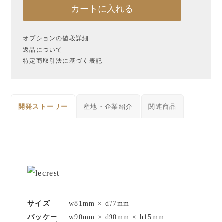
カートに入れる
¥1,000〜¥2,999
オプションの値段詳細
¥3,000〜¥4,999
返品について
特定商取引法に基づく表記
¥5,000〜¥9,999
¥10,000〜¥19,999
¥20,000〜
開発ストーリー
産地・企業紹介
関連商品
サイズ
w81mm × d77mm
パッケー
w90mm × d90mm × h15mm