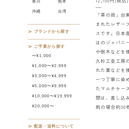
12,100円(税込)
香川
熊本
沖縄
台湾
「革の街」台
まれたレザーブ
ブランドから探す
スです。日本
はのジャパニ
ご予算から探す
や倒木などを使
〜¥1,000
久杉工芸工房
¥1,000〜¥2,999
れた葉などを
¥3,000〜¥4,999
一つ丁寧に染
¥5,000〜¥9,999
たマルチケー
¥10,000〜¥19,999
閉は、差し込
刺の場合約3
¥20,000〜
配送・送料について