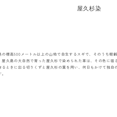
屋久杉染
の標高500メートル以上の山地で自生するスギで、そのうち樹齢1
。屋久島の大自然で育った屋久杉で染められた革は、その色に宿
作るときに出る切りくずと屋久杉の葉を用い、何日もかけて独自
す。