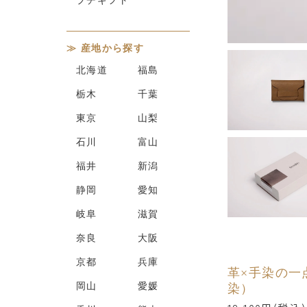
産地から探す
北海道
福島
栃木
千葉
東京
山梨
石川
富山
福井
新潟
静岡
愛知
岐阜
滋賀
奈良
大阪
京都
兵庫
革×手染の一点
岡山
愛媛
染）