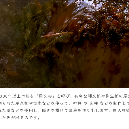
1000年以上の杉を「屋久杉」と呼び、有名な縄文杉や弥生杉の屋
切られた屋久杉や倒木などを使って、神棚 や 床柱 などを制作し
れた葉などを使用し、時間を掛けて染液を作り出します。屋久杉染
した色が出るのです。