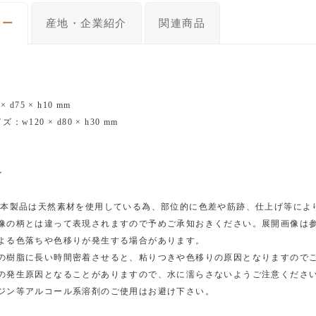
リー
産地・企業紹介
関連商品
 d75 × h10 mm
w120 × d80 × h30 mm
ン
 本製品は天然素材を使用している為、部位的に色差や筋跡、仕上げ等によ
像の柄とは違って表現されますので予めご承知おきください。展開画像は
よる色落ちや色移りが発生する場合があります。
の樹脂に長い時間密着させると、粘りつきや色移りの原因となりますので
の発生原因となることがありますので、水に濡らさないようご注意くださ
ジン等アルコール系溶剤のご使用はお避け下さい。