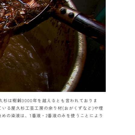
久杉は樹齢3000年を越えるとも言われておりま
ている屋久杉工芸工房の余り材(おがくずなど)や埋
めの染液は、1番液・2番液のみを使うことにより