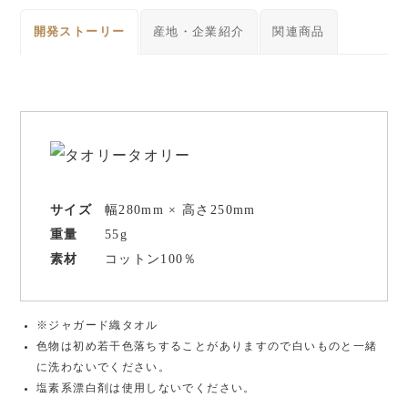
開発ストーリー
産地・企業紹介
関連商品
¥1,000〜¥2,999
¥3,000〜¥4,999
¥5,000〜¥9,999
¥10,000〜¥19,999
¥20,000〜
サイズ
幅280mm × 高さ250mm
重量
55g
素材
コットン100％
※ジャガード織タオル
色物は初め若干色落ちすることがありますので白いものと一緒
に洗わないでください。
塩素系漂白剤は使用しないでください。