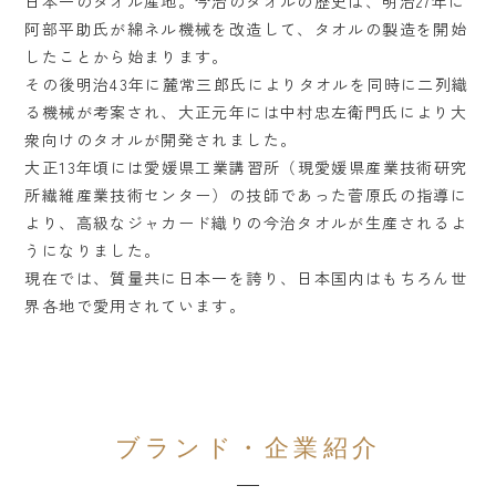
日本一のタオル産地。今治のタオルの歴史は、明治27年に
阿部平助氏が綿ネル機械を改造して、タオルの製造を開始
したことから始まります。
その後明治43年に麓常三郎氏によりタオルを同時に二列織
る機械が考案され、大正元年には中村忠左衛門氏により大
衆向けのタオルが開発されました。
大正13年頃には愛媛県工業講習所（現愛媛県産業技術研究
所繊維産業技術センター）の技師であった菅原氏の指導に
より、高級なジャカード織りの今治タオルが生産されるよ
うになりました。
現在では、質量共に日本一を誇り、日本国内はもちろん世
界各地で愛用されています。
ブランド・企業紹介