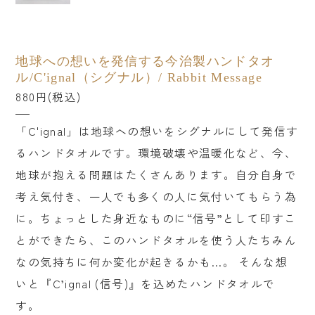
掃除
アウトドア
地球への想いを発信する今治製ハンドタオ
書籍
ル/C'ignal（シグナル）/ Rabbit Message
880円(税込)
贈るシーンで探す
「C'ignal」は地球への想いをシグナルにして発信す
結婚祝い
るハンドタオルです。環境破壊や温暖化など、今、
出産祝い
地球が抱える問題はたくさんあります。自分自身で
新築・引越し祝い
考え気付き、一人でも多くの人に気付いてもらう為
に。ちょっとした身近なものに“信号”として印すこ
誕生日祝い
とができたら、このハンドタオルを使う人たちみん
プチギフト
なの気持ちに何か変化が起きるかも…。 そんな想
いと『C’ignal (信号)』を込めたハンドタオルで
産地から探す
す。