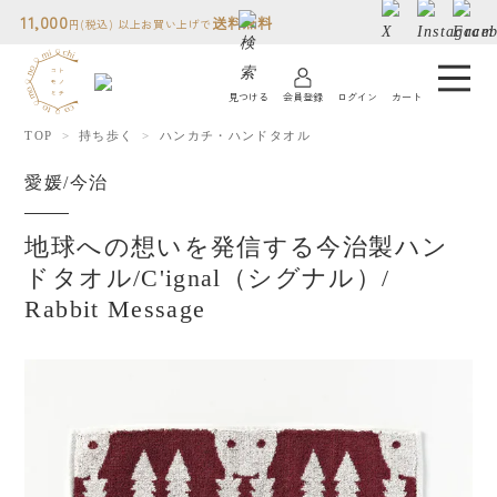
11,000
送料無料
円(税込) 以上お買い上げで
見つける
会員登録
ログイン
カート
TOP
持ち歩く
ハンカチ・ハンドタオル
コトモノミチについて
愛媛/今治
人気ランキング
地球への想いを発信する今治製ハン
ドタオル/C'ignal（シグナル）/
贈り物について
Rabbit Message
読み物
店舗情報