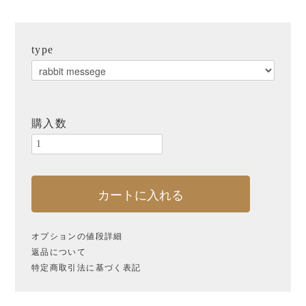
北海道
福島
栃木
千葉
東京
山梨
type
石川
富山
福井
新潟
静岡
愛知
岐阜
滋賀
奈良
購入数
大阪
京都
兵庫
岡山
愛媛
香川
カートに入れる
熊本
沖縄
台湾
オプションの値段詳細
ブランドから探す
返品について
特定商取引法に基づく表記
ご予算から探す
〜¥1,000