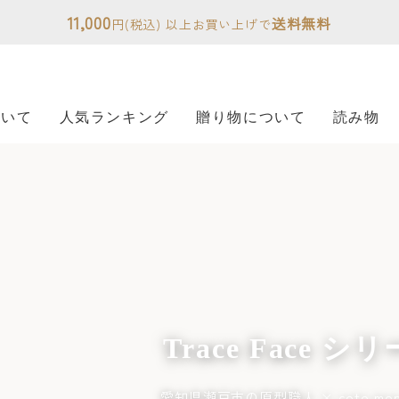
11,000
送料無料
円(税込) 以上お買い上げで
ついて
人気ランキング
贈り物について
読み物
Trace Face シ
愛知県瀬戸市の原型職人 × coto mono 