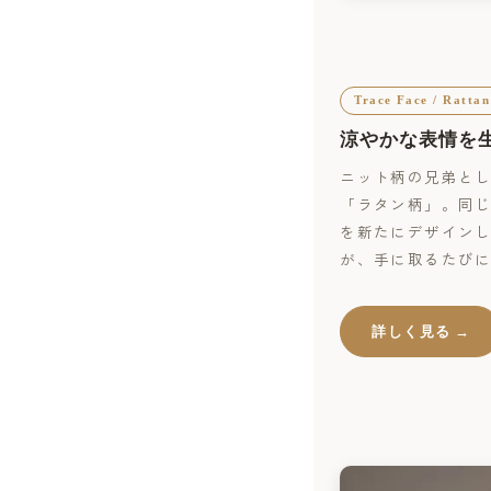
Trace Face / Rattan
涼やかな表情を
ニット柄の兄弟と
「ラタン柄」。同
を新たにデザイン
が、手に取るたび
詳しく見る