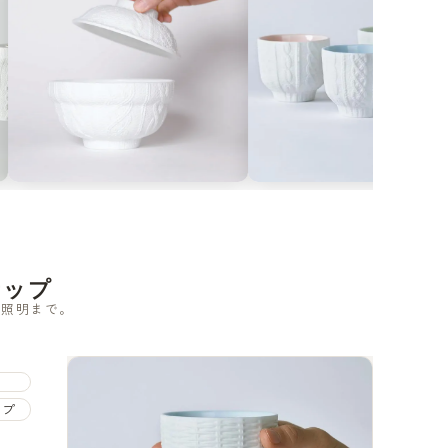
ンナップ
ら照明まで。
ップ