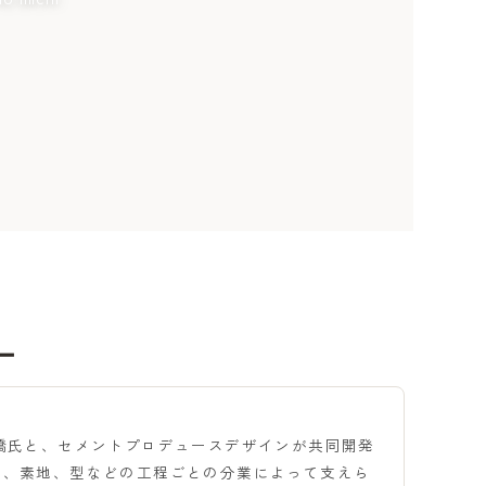
リー
橋氏と、セメントプロデュースデザインが共同開発
、釉薬、素地、型などの工程ごとの分業によって支えら