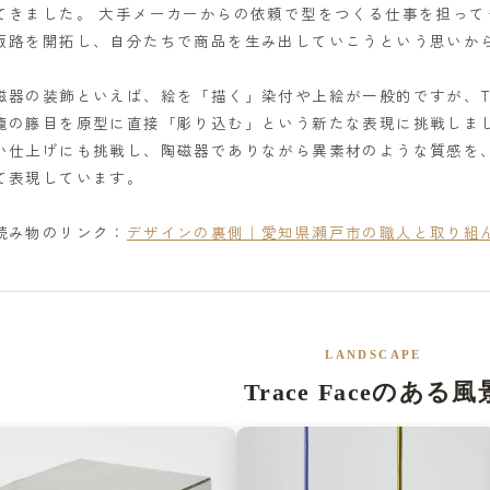
てきました。 大手メーカーからの依頼で型をつくる仕事を担っ
販路を開拓し、自分たちで商品を生み出していこうという思いか
磁器の装飾といえば、絵を「描く」染付や上絵が一般的ですが、Tra
籠の籐目を原型に直接「彫り込む」という新たな表現に挑戦しま
い仕上げにも挑戦し、陶磁器でありながら異素材のような質感を
て表現しています。
読み物のリンク：
デザインの裏側｜愛知県瀬戸市の職人と取り組んだT
LANDSCAPE
Trace Faceのある風