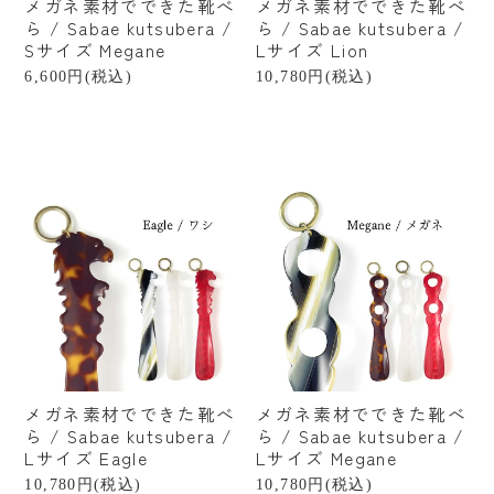
メガネ素材でできた靴べ
メガネ素材でできた靴べ
掃除
ら / Sabae kutsubera /
ら / Sabae kutsubera /
Sサイズ Megane
Lサイズ Lion
アウトドア
6,600円(税込)
10,780円(税込)
書籍
贈るシーンで探す
結婚祝い
出産祝い
新築・引越し祝い
誕生日祝い
プチギフト
メガネ素材でできた靴べ
メガネ素材でできた靴べ
ら / Sabae kutsubera /
ら / Sabae kutsubera /
産地から探す
Lサイズ Eagle
Lサイズ Megane
10,780円(税込)
10,780円(税込)