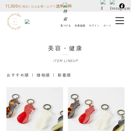
11,000
送料無料
円(税込) 以上お買い上げで
見つける
会員登録
ログイン
カート
コトモノミチについて
美容・健康
人気ランキング
ITEM LINEUP
贈り物について
おすすめ順 |
価格順
|
新着順
読み物
店舗情報