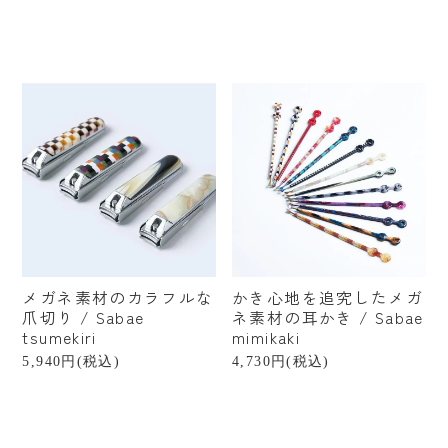
北海道
福島
栃木
千葉
東京
山梨
石川
富山
福井
新潟
静岡
愛知
岐阜
滋賀
奈良
大阪
京都
兵庫
岡山
愛媛
香川
メガネ素材のカラフルな
かき心地を追究したメガ
熊本
沖縄
台湾
爪切り / Sabae
ネ素材の耳かき / Sabae
tsumekiri
mimikaki
ブランドから探す
5,940円(税込)
4,730円(税込)
ご予算から探す
〜¥1,000