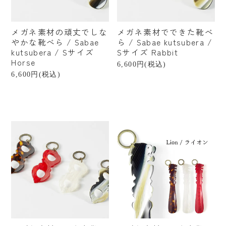
カテゴリーから探す
メガネ素材の頑丈でしな
メガネ素材でできた靴べ
すべての商品
やかな靴べら / Sabae
ら / Sabae kutsubera /
kutsubera / Sサイズ
Sサイズ Rabbit
ファッション小物
Horse
6,600円(税込)
6,600円(税込)
ベビー・キッズ
美容・健康
ステーショナリー
インテリア
インテリア雑貨
フード・ドリンク
食器・キッチン