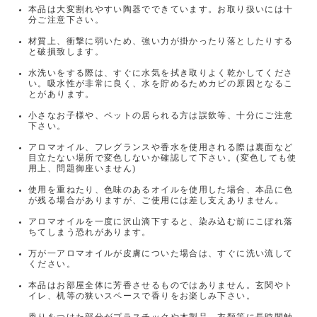
本品は大変割れやすい陶器でできています。お取り扱いには十
分ご注意下さい。
材質上、衝撃に弱いため、強い力が掛かったり落としたりする
と破損致します。
水洗いをする際は、すぐに水気を拭き取りよく乾かしてくださ
い。吸水性が非常に良く、水を貯めるためカビの原因となるこ
とがあります。
小さなお子様や、ペットの居られる方は誤飲等、十分にご注意
下さい。
アロマオイル、フレグランスや香水を使用される際は裏面など
目立たない場所で変色しないか確認して下さい。(変色しても使
用上、問題御座いません)
使用を重ねたり、色味のあるオイルを使用した場合、本品に色
が残る場合がありますが、ご使用には差し支えありません。
アロマオイルを一度に沢山滴下すると、染み込む前にこぼれ落
ちてしまう恐れがあります。
万が一アロマオイルが皮膚についた場合は、すぐに洗い流して
ください。
本品はお部屋全体に芳香させるものではありません。玄関やト
イレ、机等の狭いスペースで香りをお楽しみ下さい。