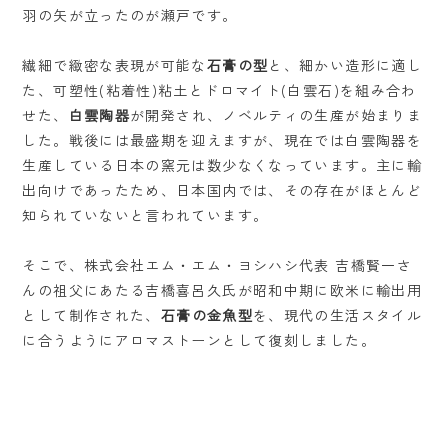
羽の矢が立ったのが瀬戸です。
繊細で緻密な表現が可能な
石膏の型
と、細かい造形に適し
た、可塑性(粘着性)粘土とドロマイト(白雲石)を組み合わ
せた、
白雲陶器
が開発され、ノベルティの生産が始まりま
した。戦後には最盛期を迎えますが、現在では白雲陶器を
生産している日本の窯元は数少なくなっています。主に輸
出向けであったため、日本国内では、その存在がほとんど
知られていないと言われています。
そこで、株式会社エム・エム・ヨシハシ代表 吉橋賢一さ
んの祖父にあたる吉橋喜呂久氏が昭和中期に欧米に輸出用
として制作された、
石膏の金魚型
を、現代の生活スタイル
に合うようにアロマストーンとして復刻しました。