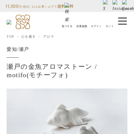
11,000
送料無料
円(税込) 以上お買い上げで
見つける
会員登録
ログイン
カート
TOP
心を癒す
アロマ
コトモノミチについて
愛知/瀬戸
人気ランキング
瀬戸の金魚アロマストーン /
motifo(モチーフォ)
贈り物について
読み物
店舗情報