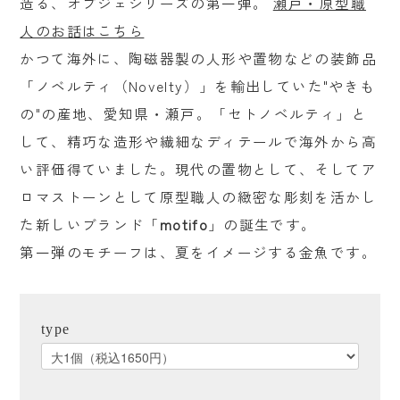
造る、オブジェシリーズの第一弾。
瀬戸・原型職
掃除
人のお話はこちら
アウトドア
かつて海外に、陶磁器製の人形や置物などの装飾品
「ノベルティ（Novelty）」を輸出していた"やきも
書籍
の"の産地、愛知県・瀬戸。「セトノベルティ」と
贈るシーンで探す
して、精巧な造形や繊細なディテールで海外から高
結婚祝い
い評価得ていました。現代の置物として、そしてア
ロマストーンとして原型職人の緻密な彫刻を活かし
出産祝い
た新しいブランド「
motifo
」の誕生です。
新築・引越し祝い
第一弾のモチーフは、夏をイメージする金魚です。
誕生日祝い
プチギフト
type
産地から探す