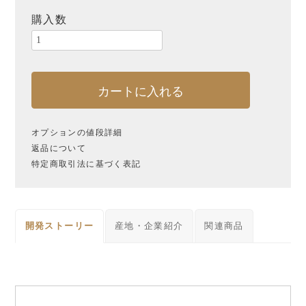
北海道
福島
栃木
購入数
千葉
東京
山梨
石川
富山
福井
カートに入れる
新潟
静岡
愛知
岐阜
滋賀
奈良
オプションの値段詳細
返品について
大阪
京都
兵庫
特定商取引法に基づく表記
岡山
愛媛
香川
熊本
沖縄
台湾
開発ストーリー
産地・企業紹介
関連商品
ブランドから探す
ご予算から探す
〜¥1,000