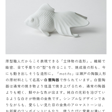
原型職人だからこそ表現できる「立体物の造形」。繊細で
緻密、全て手彫りの
”型”
を作ることで、焼成後の形も、今
にも動き出しそうな造形に。「motifo」は瀬戸の陶製人形
の原材料として名高い
白雲陶器
で作られています。白雲陶
器は通常の焼き物より低温で焼き上げるため、通常の陶器
よりも軽く、鮮やかな色が出ます。純白の光彩を浴びてい
るような白さが特徴の金魚です。シンプルなデザインであ
りながらも、愛らしい見た目の金魚のアロマストーンは、
お部屋のワンポイントにもなり、使うたびに愛着が湧いて