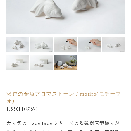
カテゴリーから探す
すべての商品
ファッション小物
ベビー・キッズ
美容・健康
ステーショナリー
インテリア
瀬戸の金魚アロマストーン / motifo(モチーフ
インテリア雑貨
ォ)
フード・ドリンク
1,650円(税込)
食器・キッチン
大人気のTrace face シリーズの陶磁器原型職人が