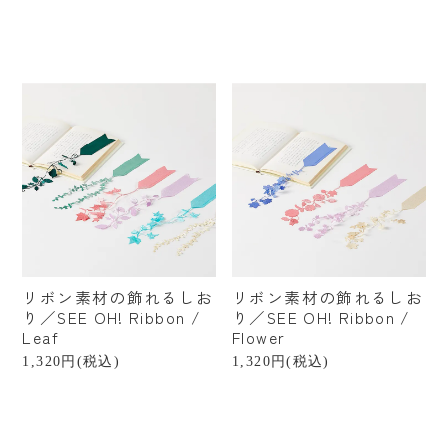
北海道
福島
栃木
千葉
東京
山梨
石川
富山
福井
新潟
静岡
愛知
岐阜
滋賀
奈良
大阪
京都
兵庫
岡山
愛媛
香川
リボン素材の飾れるしお
リボン素材の飾れるしお
熊本
沖縄
台湾
り／SEE OH! Ribbon /
り／SEE OH! Ribbon /
Leaf
Flower
ブランドから探す
1,320円(税込)
1,320円(税込)
ご予算から探す
〜¥1,000