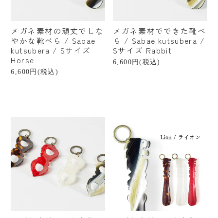
カテゴリーから探す
メガネ素材の頑丈でしな
メガネ素材でできた靴べ
すべての商品
やかな靴べら / Sabae
ら / Sabae kutsubera /
kutsubera / Sサイズ
Sサイズ Rabbit
ファッション小物
Horse
6,600円(税込)
6,600円(税込)
ベビー・キッズ
美容・健康
ステーショナリー
インテリア
インテリア雑貨
フード・ドリンク
食器・キッチン