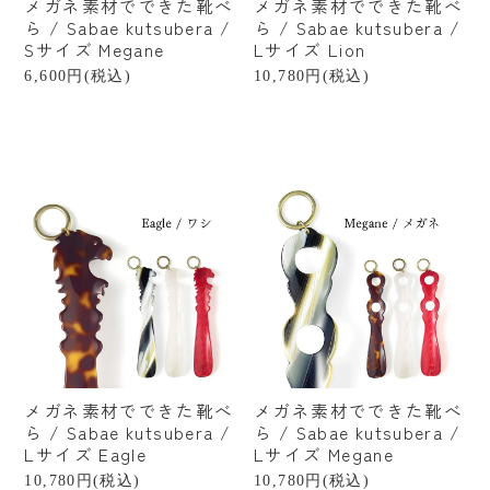
メガネ素材でできた靴べ
メガネ素材でできた靴べ
掃除
ら / Sabae kutsubera /
ら / Sabae kutsubera /
Sサイズ Megane
Lサイズ Lion
アウトドア
6,600円(税込)
10,780円(税込)
書籍
贈るシーンで探す
結婚祝い
出産祝い
新築・引越し祝い
誕生日祝い
プチギフト
メガネ素材でできた靴べ
メガネ素材でできた靴べ
ら / Sabae kutsubera /
ら / Sabae kutsubera /
産地から探す
Lサイズ Eagle
Lサイズ Megane
10,780円(税込)
10,780円(税込)