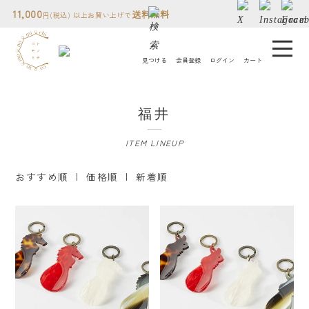
11,000
送料無料
円(税込) 以上お買い上げで
見つける
会員登録
ログイン
カート
コトモノミチについて
福井
人気ランキング
ITEM LINEUP
贈り物について
おすすめ順 |
価格順
|
新着順
読み物
店舗情報