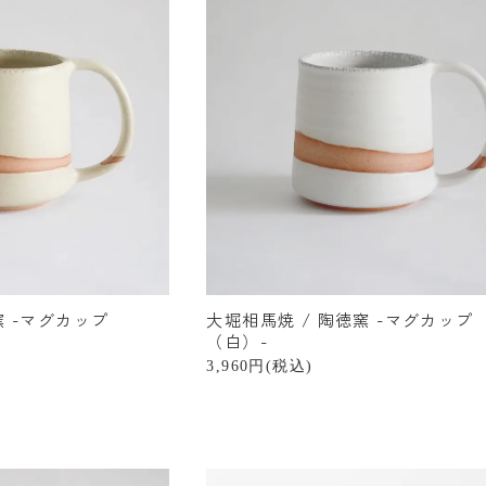
窯 -マグカップ
大堀相馬焼 / 陶徳窯 -マグカップ
（白）-
3,960円(税込)