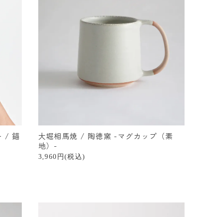
/ 錨
大堀相馬焼 / 陶徳窯 -マグカップ（素
地）-
3,960円(税込)