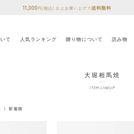
11,000
送料無料
円(税込) 以上お買い上げで
ついて
人気ランキング
贈り物について
読み物
大堀相馬焼
ITEM LINEUP
順
|
新着順