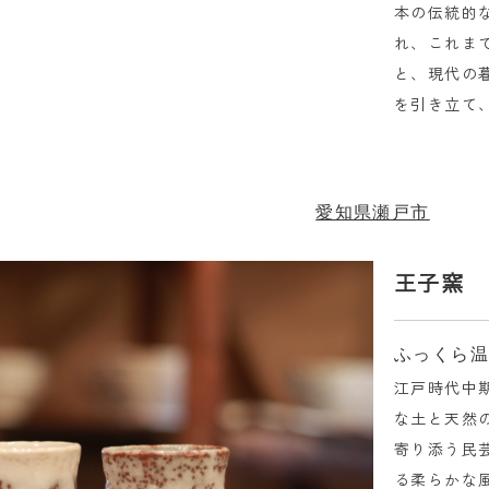
本の伝統的
れ、これま
と、現代の
を引き立て
愛知県瀬戸市
王子窯
ふっくら
江戸時代中期
な土と天然
寄り添う民
る柔らかな