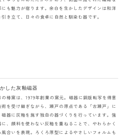
部にも魅力が宿ります。余白を生かしたデザインは和洋
を引き立て、日々の食卓に自然と馴染む器です。
活かした灰釉磁器
の椿窯は、1979年創業の窯元。磁器に銅版転写を得意
技術を受け継ぎながら、瀬戸の原点である「古瀬戸」に
、磁器に灰釉を施す独自の器づくりを行っています。強
器に、顔料を使わない灰釉を重ねることで、やわらかく
る風合いを表現。ろくろ原型によるやさしいフォルムも