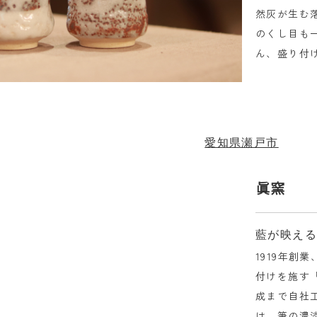
然灰が生む
のくし目も
ん、盛り付
愛知県瀬戸市
眞窯
藍が映え
1919年創
付けを施す
成まで自社
は、筆の濃