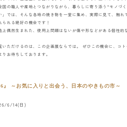
全国の職人や産地とつながりながら、暮らしに寄り添う“モノづく
い」では、そんな各地の焼き物を一堂に集め、実際に見て、触れ
れられる絶好の機会です！
造上偶然生まれた、使用上問題はないが傷や形などがある個性的
覧いただけるのは、この企画展ならでは。 ぜひこの機会に、コト
よりお待ちしております。
26』 ～お気に入りと出会う、日本のやきもの市～
26/6/14(日)