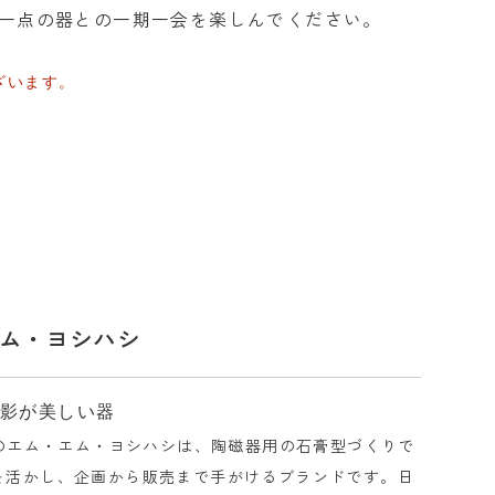
一点の器との一期一会を楽しんでください。
ざいます。
ム・ヨシハシ
陰影が美しい器
業のエム・エム・ヨシハシは、陶磁器用の石膏型づくりで
を活かし、企画から販売まで手がけるブランドです。日