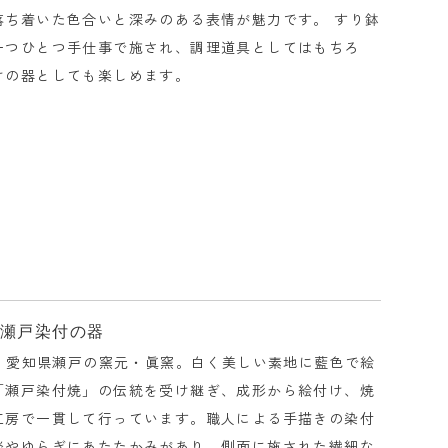
落ち着いた色合いと深みのある表情が魅力です。 すり鉢
一つひとつ手仕事で施され、調理道具としてはもちろ
けの器としても楽しめます。
る瀬戸染付の器
業、愛知県瀬戸の窯元・眞窯。白く美しい素地に藍色で絵
「瀬戸染付焼」の伝統を受け継ぎ、成形から絵付け、焼
工房で一貫して行っています。職人による手描きの染付
淡やゆらぎにあたたかみがあり、側面に施された繊細な