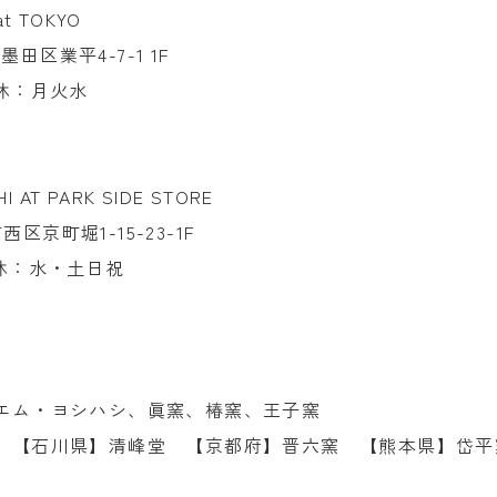
i at TOKYO
都墨田区業平4-7-1 1F
※定休：月火水
8
I AT PARK SIDE STORE
市西区京町堀1-15-23-1F
 ※定休：水・土日祝
6
エム・ヨシハシ、眞窯、椿窯、王子窯
 【石川県】清峰堂 【京都府】晋六窯 【熊本県】岱平