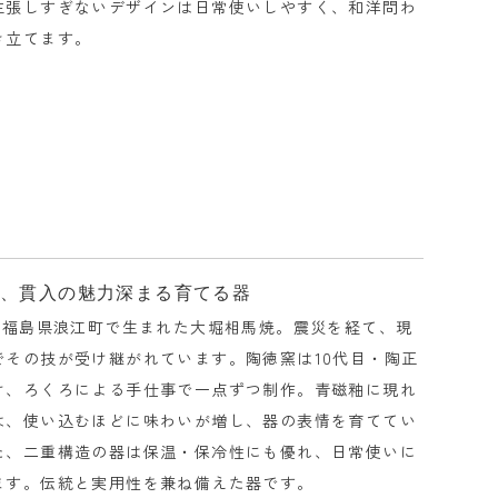
主張しすぎないデザインは日常使いしやすく、和洋問わ
き立てます。
統、貫入の魅力深まる育てる器
前に福島県浪江町で生まれた大堀相馬焼。震災を経て、現
でその技が受け継がれています。陶徳窯は10代目・陶正
け、ろくろによる手仕事で一点ずつ制作。青磁釉に現れ
は、使い込むほどに味わいが増し、器の表情を育ててい
た、二重構造の器は保温・保冷性にも優れ、日常使いに
ます。伝統と実用性を兼ね備えた器です。