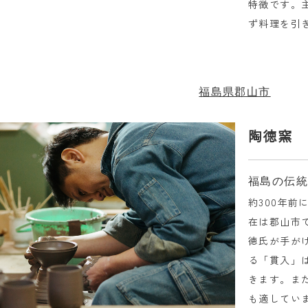
特徴です。
ず料理を引
福島県郡山市
陶徳窯
福島の伝
約300年
在は郡山市
徳氏が手が
る「貫入」
きます。ま
も適してい