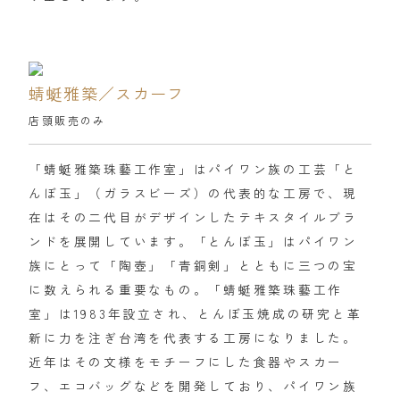
蜻蜓雅築／スカーフ
店頭販売のみ
「蜻蜓雅築珠藝工作室」はパイワン族の工芸「と
んぼ玉」（ガラスビーズ）の代表的な工房で、現
在はその二代目がデザインしたテキスタイルブラ
ンドを展開しています。「とんぼ玉」はパイワン
族にとって「陶壺」「青銅剣」とともに三つの宝
に数えられる重要なもの。「蜻蜓雅築珠藝工作
室」は1983年設立され、とんぼ玉焼成の研究と革
新に力を注ぎ台湾を代表する工房になりました。
近年はその文様をモチーフにした食器やスカー
フ、エコバッグなどを開発しており、パイワン族