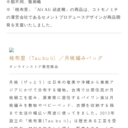
※順不同、敬称略
※「桃布里」「Ali Ali 頑皮雕」の商品は、コトモノミチ
の運営会社であるセメントプロデュースデザインが商品開
発を支援いたしました。
桃布里（Tau bu li）／月桃編みバッグ
オンラインストア販売商品
月桃（げっとう）は日本の奄美や沖縄から東南ア
ジアにかけて分布する植物。台湾では原住民が月
桃細工を営み、屏東県に居住するパイワン族は月
桃編みを敷物やベビーベッド、衣類を収納する箱
まで生活の幅広い用途に使ってきました。2013年
設立の「桃布里(Tau bu li)」は歴史ある工芸を受