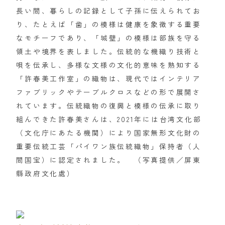
長い間、暮らしの記録として子孫に伝えられてお
り、たとえば「歯」の模様は健康を象徴する重要
なモチーフであり、「城壁」の模様は部族を守る
領土や境界を表しました。伝統的な機織り技術と
唄を伝承し、多様な文様の文化的意味を熟知する
「許春美工作室」の織物は、現代ではインテリア
ファブリックやテーブルクロスなどの形で展開さ
れています。伝統織物の復興と模様の伝承に取り
組んできた許春美さんは、2021年には台湾文化部
（文化庁にあたる機関）により国家無形文化財の
重要伝統工芸「パイワン族伝統織物」保持者（人
間国宝）に認定されました。 （写真提供／屏東
縣政府文化處）