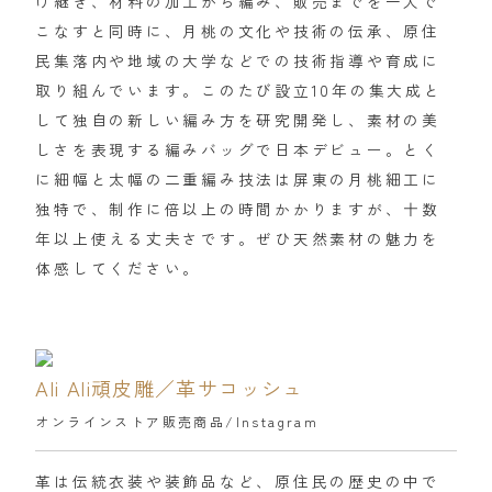
け継ぎ、材料の加工から編み、販売までを一人で
こなすと同時に、月桃の文化や技術の伝承、原住
民集落内や地域の大学などでの技術指導や育成に
取り組んでいます。このたび設立10年の集大成と
して独自の新しい編み方を研究開発し、素材の美
しさを表現する編みバッグで日本デビュー。とく
に細幅と太幅の二重編み技法は屏東の月桃細工に
独特で、制作に倍以上の時間かかりますが、十数
年以上使える丈夫さです。ぜひ天然素材の魅力を
体感してください。
Ali Ali頑皮雕／革サコッシュ
オンラインストア販売商品
/
Instagram
革は伝統衣装や装飾品など、原住民の歴史の中で