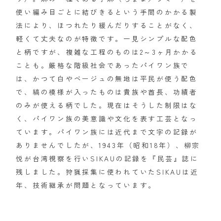
使い編み目ごとに結びきるという手間のかかる製
法により、ほつれたり緩んだりすることがなく、
軽くて丈夫なのが特徴です。一見シンプルな配色
と柄ですが、複雑な工程のものは2～3ヶ月かかる
ことも。厳格な階級社会であったパイワン族で
は、かつて白やベージュの無地は平民が使う配色
で、縞の模様が入ったものは貴族や酋長、功績者
のみが使える柄でした。現在はそうした制限はな
く、パイワン族の美意識や文化を表す工芸となっ
ています。パイワン族には近代まで文字の記録が
ありませんでしたが、1943年（昭和18年）、柳宗
悦が台湾視察を行いSIKAUの記録を『民芸』誌に
残しました。狩猟採集に使われていたSIKAUは近
年、技術継承が問題となっています。