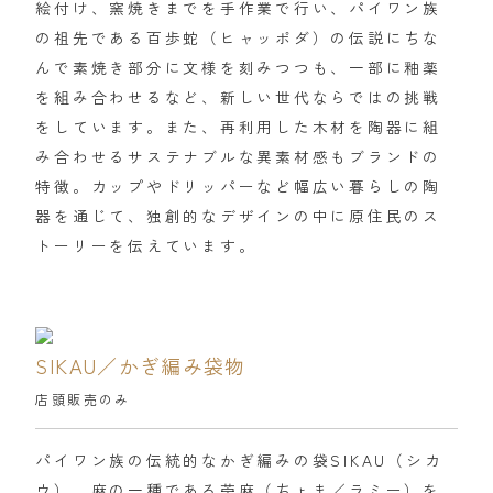
絵付け、窯焼きまでを手作業で行い、パイワン族
の祖先である百歩蛇（ヒャッポダ）の伝説にちな
んで素焼き部分に文様を刻みつつも、一部に釉薬
を組み合わせるなど、新しい世代ならではの挑戦
をしています。また、再利用した木材を陶器に組
み合わせるサステナブルな異素材感もブランドの
特徴。カップやドリッパーなど幅広い暮らしの陶
器を通じて、独創的なデザインの中に原住民のス
トーリーを伝えています。
SIKAU／かぎ編み袋物
店頭販売のみ
パイワン族の伝統的なかぎ編みの袋SIKAU（シカ
ウ）。麻の一種である苧麻（ちょま／ラミー）を