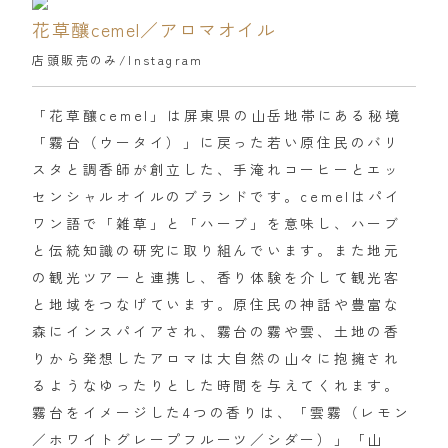
花草釀cemel／アロマオイル
店頭販売のみ/
Instagram
「花草釀cemel」は屏東県の山岳地帯にある秘境
「霧台（ウータイ）」に戻った若い原住民のバリ
スタと調香師が創立した、手淹れコーヒーとエッ
センシャルオイルのブランドです。cemelはパイ
ワン語で「雑草」と「ハーブ」を意味し、ハーブ
と伝統知識の研究に取り組んでいます。また地元
の観光ツアーと連携し、香り体験を介して観光客
と地域をつなげています。原住民の神話や豊富な
森にインスパイアされ、霧台の霧や雲、土地の香
りから発想したアロマは大自然の山々に抱擁され
るようなゆったりとした時間を与えてくれます。
霧台をイメージした4つの香りは、「雲霧（レモン
／ホワイトグレープフルーツ／シダー）」「山