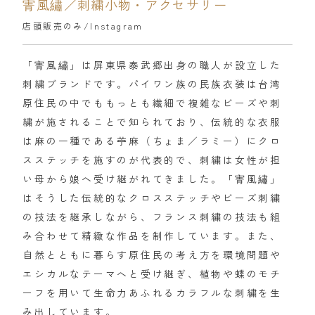
寈風繡／刺繍小物・アクセサリー
店頭販売のみ/
Instagram
「寈風繡」は屏東県泰武郷出身の職人が設立した
刺繍ブランドです。パイワン族の民族衣装は台湾
原住民の中でももっとも繊細で複雑なビーズや刺
繍が施されることで知られており、伝統的な衣服
は麻の一種である苧麻（ちょま／ラミー）にクロ
スステッチを施すのが代表的で、刺繍は女性が担
い母から娘へ受け継がれてきました。「寈風繡」
はそうした伝統的なクロスステッチやビーズ刺繍
の技法を継承しながら、フランス刺繍の技法も組
み合わせて精緻な作品を制作しています。また、
自然とともに暮らす原住民の考え方を環境問題や
エシカルなテーマへと受け継ぎ、植物や蝶のモチ
ーフを用いて生命力あふれるカラフルな刺繍を生
み出しています。