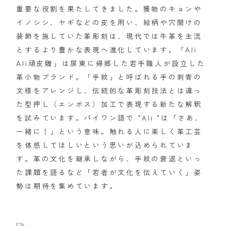
重要な役割を果たしてきました。獲物のキョンや
イノシシ、ヤギなどの皮を用い、絵柄や穴開けの
装飾を施していた革彫刻は、現代では牛革を主流
とするより豊かな表現へ進化しています。「Ali
Ali頑皮雕」は屏東に帰郷した若手職人が設立した
革小物ブランド。「手紋」と呼ばれる手の刺青の
文様をアレンジし、伝統的な革彫刻技法とは違っ
た型押し（エンボス）加工で表現する新たな解釈
を試みています。パイワン語で "Ali "は「さあ、
一緒に！」という意味。触れる人に楽しく革工芸
を体感してほしいという思いが込められていま
す。革の文化を継承しながら、手紋の衰退といっ
た課題を語るなど「若者が文化を伝えていく」姿
勢は期待を集めています。