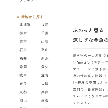
産地から探す
北海道
福島
ふわっと香る
栃木
千葉
涼しげな金魚
東京
山梨
石川
富山
焼き物の一大産地で
福井
新潟
ン"motifo（モ
静岡
愛知
マストーンに滴下す
岐阜
滋賀
吸収性の良い陶器で
1m程度の空間にふ
奈良
大阪
素材の「白雲陶器」
京都
兵庫
ているような白さが
岡山
愛媛
くれます。