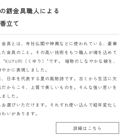
の錺金具職人による
香立て
）金具とは、寺社仏閣や神輿などに使われている、豪華
えた金具のこと。その高い技術をもつ職人が魂を込めて
 "KUYURI（くゆり）"です。 植物のしなやかな線を、
華やかに表現しました。
は、日本を代表する夏の風物詩です。古くから生活に欠
具だからこそ、上質で美しいものを。そんな強い思いを
れました。
らお選びいただけます。それぞれ使い込んで経年変化し
味わいがあります。
詳細はこちら