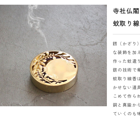
寺社仏閣
蚊取り線
餝（かざり
な装飾を加
作った蚊遣り
錺の技術で
蚊取り線香
かせない道
こめて作ら
銅と真鍮か
ていくのも