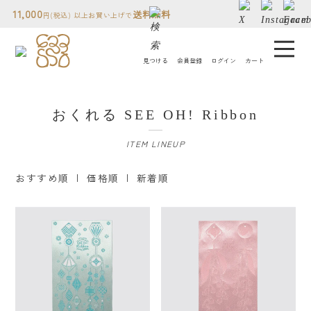
11,000
送料無料
円(税込) 以上お買い上げで
見つける
会員登録
ログイン
カート
コトモノミチについて
おくれる SEE OH! Ribbon
人気ランキング
ITEM LINEUP
贈り物について
おすすめ順
| 価格順 |
新着順
読み物
店舗情報