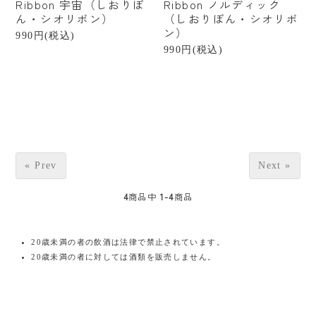
Ribbon 宇宙（しおりぼ
Ribbon ノルディック
掃除
ん・シオリボン）
（しおりぼん・シオリボ
ン）
アウトドア
990円(税込)
990円(税込)
書籍
贈るシーンで探す
結婚祝い
出産祝い
« Prev
Next »
新築・引越し祝い
4
商品中
1-4
商品
誕生日祝い
20歳未満の者の飲酒は法律で禁止されています。
プチギフト
20歳未満の者に対しては酒類を販売しません。
産地から探す