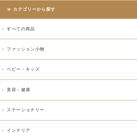
北海道
福島
栃木
カテゴリーから探す
千葉
東京
山梨
石川
富山
福井
すべての商品
新潟
静岡
愛知
ファッション小物
岐阜
滋賀
奈良
大阪
京都
兵庫
ベビー・キッズ
岡山
愛媛
香川
美容・健康
熊本
沖縄
台湾
ブランドから探す
ステーショナリー
ご予算から探す
インテリア
〜¥1,000