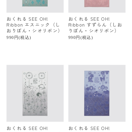
カテゴリーから探す
おくれる SEE OH!
おくれる SEE OH!
すべての商品
Ribbon エスニック（し
Ribbon すずらん（しお
おりぼん・シオリボン）
りぼん・シオリボン）
ファッション小物
990円(税込)
990円(税込)
ベビー・キッズ
美容・健康
ステーショナリー
インテリア
インテリア雑貨
フード・ドリンク
食器・キッチン
おくれる SEE OH!
おくれる SEE OH!