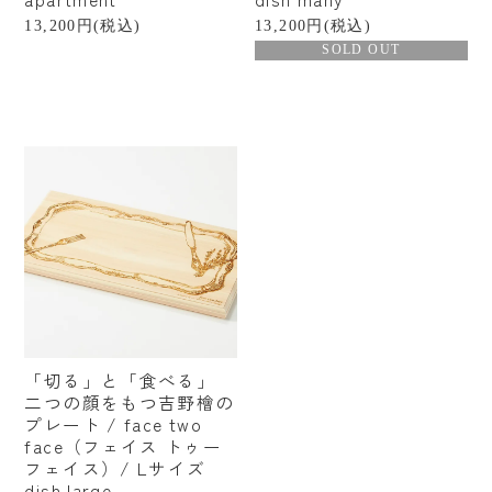
北海道
福島
栃木
13,200円(税込)
13,200円(税込)
千葉
東京
山梨
SOLD OUT
石川
富山
福井
新潟
静岡
愛知
岐阜
滋賀
奈良
大阪
京都
兵庫
岡山
愛媛
香川
熊本
沖縄
台湾
「切る」と「食べる」
ブランドから探す
二つの顔をもつ吉野檜の
プレート / face two
ご予算から探す
face（フェイス トゥー
フェイス）/ Lサイズ
〜¥1,000
dish large