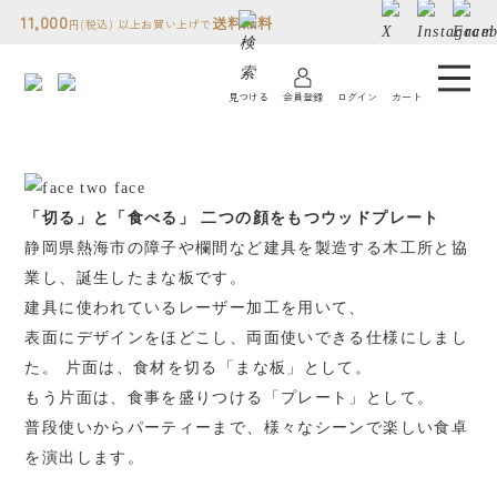
11,000
送料無料
円(税込) 以上お買い上げで
見つける
会員登録
ログイン
カート
コトモノミチについて
人気ランキング
「切る」と「食べる」 二つの顔をもつウッドプレート
静岡県熱海市の障子や欄間など建具を製造する木工所と協
贈り物について
業し、誕生したまな板です。
建具に使われているレーザー加工を用いて、
読み物
表面にデザインをほどこし、両面使いできる仕様にしまし
た。 片面は、食材を切る「まな板」として。
もう片面は、食事を盛りつける「プレート」として。
店舗情報
普段使いからパーティーまで、様々なシーンで楽しい食卓
を演出します。