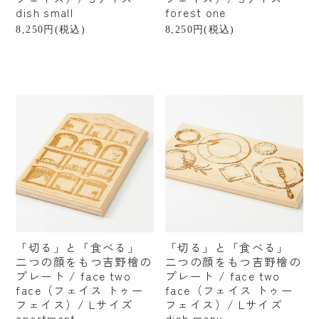
掃除
dish small
forest one
8,250円(税込)
8,250円(税込)
アウトドア
書籍
贈るシーンで探す
結婚祝い
出産祝い
新築・引越し祝い
誕生日祝い
「切る」と「食べる」
「切る」と「食べる」
プチギフト
二つの顔をもつ吉野檜の
二つの顔をもつ吉野檜の
プレート / face two
プレート / face two
産地から探す
face（フェイス トゥー
face（フェイス トゥー
フェイス）/ Lサイズ
フェイス）/ Lサイズ
apartment
dish many