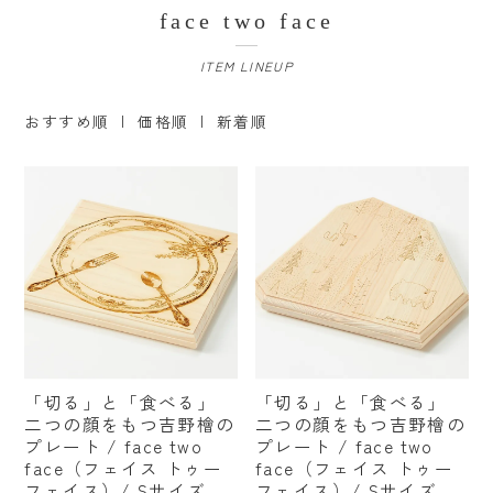
カテゴリーから探す
face two face
ITEM LINEUP
すべての商品
ファッション小物
おすすめ順
| 価格順 |
新着順
ベビー・キッズ
美容・健康
ステーショナリー
インテリア
インテリア雑貨
「切る」と「食べる」
「切る」と「食べる」
フード・ドリンク
二つの顔をもつ吉野檜の
二つの顔をもつ吉野檜の
プレート / face two
プレート / face two
食器・キッチン
face（フェイス トゥー
face（フェイス トゥー
フェイス）/ Sサイズ
フェイス）/ Sサイズ